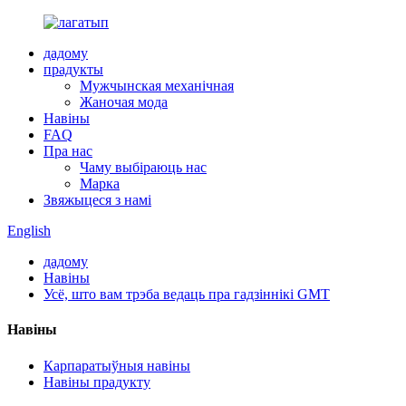
дадому
прадукты
Мужчынская механічная
Жаночая мода
Навіны
FAQ
Пра нас
Чаму выбіраюць нас
Марка
Звяжыцеся з намі
English
дадому
Навіны
Усё, што вам трэба ведаць пра гадзіннікі GMT
Навіны
Карпаратыўныя навіны
Навіны прадукту