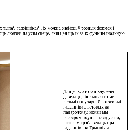
тыпаў гадзіннікаў, і іх можна знайсці ў розных формах і
ць людзей па ўсім свеце, якія цэняць іх за іх функцыянальную
Для ўсіх, хто зацікаўлены
даведацца больш аб гэтай
вельмі папулярнай катэгорыі
гадзіннікаў, гатовых да
падарожжаў, ніжэй мы
разбяром поўны агляд усяго,
што вам трэба ведаць пра
гадзіннікі па Грынвічы.