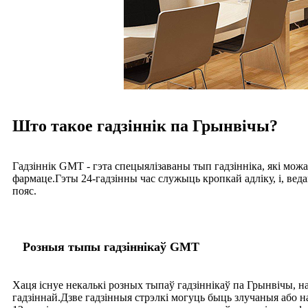
Што такое гадзіннік па Грынвічы?
Гадзіннік GMT - гэта спецыялізаваны тып гадзінніка, які мож
фармаце.Гэты 24-гадзінны час служыць кропкай адліку, і, ве
пояс.
Розныя тыпы гадзіннікаў GMT
Хаця існуе некалькі розных тыпаў гадзіннікаў па Грынвічы, н
гадзіннай.Дзве гадзінныя стрэлкі могуць быць злучаныя або н