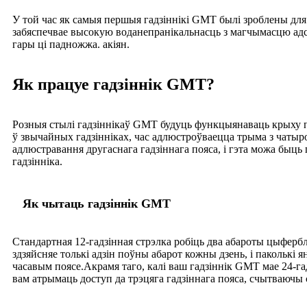
У той час як самыя першыя гадзіннікі GMT былі зроблены для 
забяспечвае высокую воданепранікальнасць з магчымасцю адсоч
гары ці падножжа. акіян.
Як працуе гадзіннік GMT?
Розныя стылі гадзіннікаў GMT будуць функцыянаваць крыху п
ў звычайных гадзінніках, час адлюстроўваецца трыма з чатыр
адлюстравання другаснага гадзіннага пояса, і гэта можа быць 
гадзінніка.
Як чытаць гадзіннік GMT
Стандартная 12-гадзінная стрэлка робіць два абароты цыфербл
здзяйсняе толькі адзін поўны абарот кожны дзень, і паколькі
часавым поясе.Акрамя таго, калі ваш гадзіннік GMT мае 24-гад
вам атрымаць доступ да трэцяга гадзіннага пояса, счытваючы 