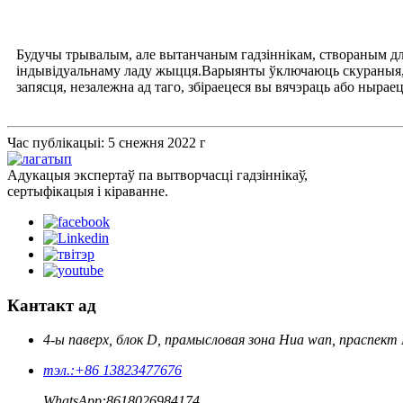
Будучы трывалым, але вытанчаным гадзіннікам, створаным дл
індывідуальнаму ладу жыцця.Варыянты ўключаюць скураныя, ме
запясця, незалежна ад таго, збіраецеся вы вячэраць або нырае
Час публікацыі: 5 снежня 2022 г
Адукацыя экспертаў па вытворчасці гадзіннікаў,
сертыфікацыя і кіраванне.
Кантакт ад
4-ы паверх, блок D, прамысловая зона Hua wan, праспект 
тэл.:
+86 13823477676
WhatsApp:
8618026984174