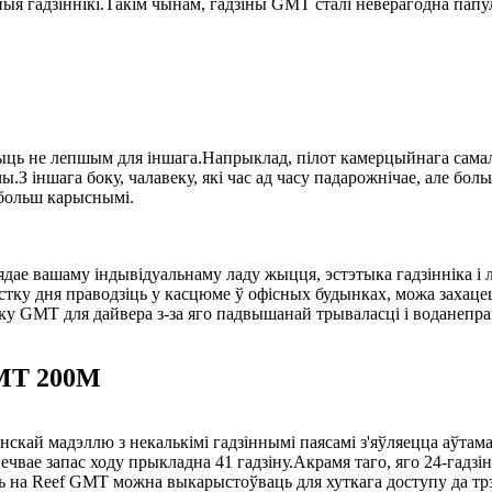
я гадзіннікі.Такім чынам, гадзіны GMT сталі неверагодна папу
ць не лепшым для іншага.Напрыклад, пілот камерцыйнага самалёт
.З іншага боку, чалавеку, які час ад часу падарожнічае, але бол
 больш карыснымі.
вядае вашаму індывідуальнаму ладу жыцця, эстэтыка гадзінніка і
ку дня праводзіць у касцюме ў офісных будынках, можа захацець 
ку GMT для дайвера з-за яго падвышанай трываласці і воданепра
GMT 200M
манскай мадэллю з некалькімі гадзіннымі паясамі з'яўляецца аў
вае запас ходу прыкладна 41 гадзіну.Акрамя таго, яго 24-гадзі
 на Reef GMT можна выкарыстоўваць для хуткага доступу да трэ