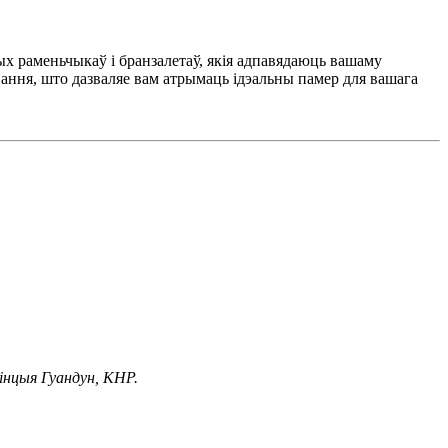
 раменьчыкаў і бранзалетаў, якія адпавядаюць вашаму
ання, што дазваляе вам атрымаць ідэальны памер для вашага
вінцыя Гуандун, КНР.