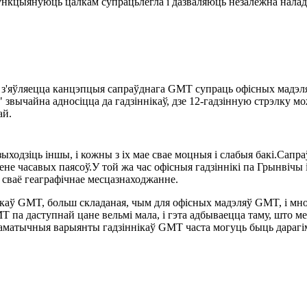
функцыянуюць цалкам супрацьлегла і дазваляюць незалежна наладж
з'яўляецца канцэпцыя сапраўднага GMT супраць офісных мадэляў 
 звычайна адносіцца да гадзіннікаў, дзе 12-гадзінную стрэлку м
ай.
зыходзіць іншы, і кожны з іх мае свае моцныя і слабыя бакі.Сапр
мене часавых паясоў.У той жа час офісныя гадзіннікі па Грынвічы
 сваё геаграфічнае месцазнаходжанне.
ннікаў GMT, больш складаная, чым для офісных мадэляў GMT, і м
T па даступнай цане вельмі мала, і гэта адбываецца таму, што 
таматычныя варыянты гадзіннікаў GMT часта могуць быць дараг