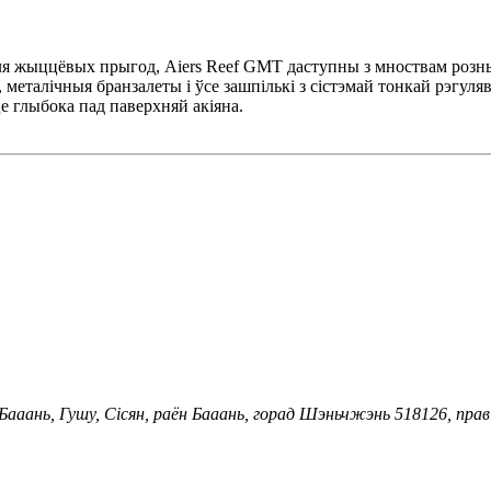
я жыццёвых прыгод, Aiers Reef GMT даступны з мноствам розных
талічныя бранзалеты і ўсе зашпількі з сістэмай тонкай рэгуляв
це глыбока пад паверхняй акіяна.
Бааань, Гушу, Сісян, раён Бааань, горад Шэньчжэнь 518126, пра