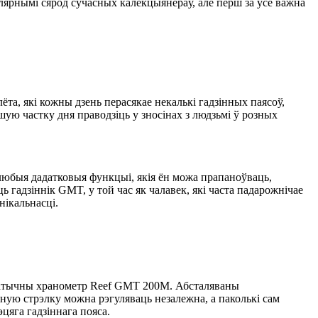
лярнымі сярод сучасных калекцыянераў, але перш за ўсё важна
а, які кожны дзень перасякае некалькі гадзінных паясоў,
ьшую частку дня праводзіць у зносінах з людзьмі ў розных
 любыя дадатковыя функцыі, якія ён можа прапаноўваць,
гадзіннік GMT, у той час як чалавек, які часта падарожнічае
нікальнасці.
таматычны хранометр Reef GMT 200M. Абсталяваны
нную стрэлку можна рэгуляваць незалежна, а паколькі сам
цяга гадзіннага пояса.