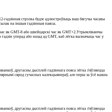
2-гадзінная стрэлка будзе адлюстроўваць ваш бягучы часавы
асылак на іншыя гадзінныя паясы.
 час як GMT-8 або швейцарскі час як GMT+2.Утрымліваючы
гадзін уперад або назад ад GMT, каб лёгка вызначыць час у
званкоў, другасны дысплей гадзіннага пояса лёгка з'яўляецца
лярнымі сярод сучасных калекцыянераў, але перш за ўсё важна
званкоў, другасны дысплей гадзіннага пояса лёгка з'яўляецца