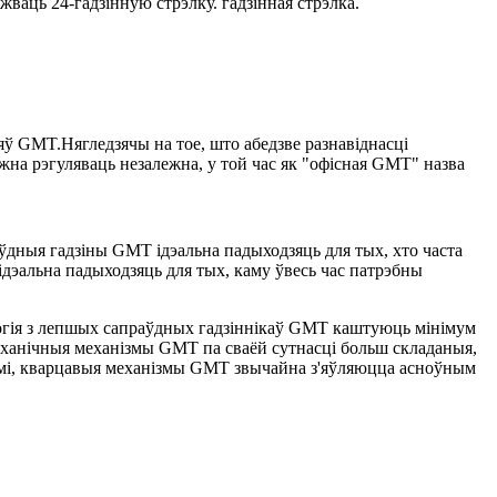
ваць 24-гадзінную стрэлку. гадзінная стрэлка.
GMT.Нягледзячы на ​​тое, што абедзве разнавіднасці
ожна рэгуляваць незалежна, у той час як "офісная GMT" назва
аўдныя гадзіны GMT ідэальна падыходзяць для тых, хто часта
 ідэальна падыходзяць для тых, каму ўвесь час патрэбны
ногія з лепшых сапраўдных гадзіннікаў GMT каштуюць мінімум
механічныя механізмы GMT па сваёй сутнасці больш складаныя,
імі, кварцавыя механізмы GMT звычайна з'яўляюцца асноўным