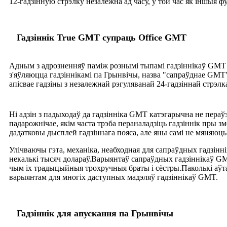
12-гадзінную стрэлку незалежна ад часу, у той час як іншыя 
Гадзіннік True GMT супраць Office GMT
Адным з адрозненняў паміж рознымі тыпамі гадзіннікаў GMT 
з'яўляюцца гадзіннікамі па Грынвічы, назва "сапраўднае GMT"
апісвае гадзіны з незалежнай рэгуляванай 24-гадзіннай стрэлк
Ні адзін з падыходаў да гадзінніка GMT катэгарычна не пераў
падарожнічае, якім часта трэба пераналадзіць гадзіннік пры з
дадатковы дысплей гадзіннага пояса, але яны самі не мяняюць
Улічваючы гэта, механіка, неабходная для сапраўдных гадзі
некалькі тысяч долараў.Варыянтаў сапраўдных гадзіннікаў GM
чым іх традыцыйныя трохручныя браты і сёстры.Паколькі аў
варыянтам для многіх даступных мадэляў гадзіннікаў GMT.
Гадзіннік для апускання па Грынвічы