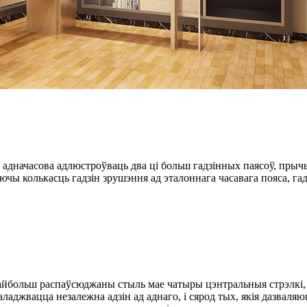
а адначасова адлюстроўваць два ці больш гадзінных паясоў, прычы
даючы колькасць гадзін зрушэння ад эталоннага часавага пояса,
айбольш распаўсюджаны стыль мае чатыры цэнтральныя стрэлкі, пр
аладжвацца незалежна адзін ад аднаго, і сярод тых, якія дазвал