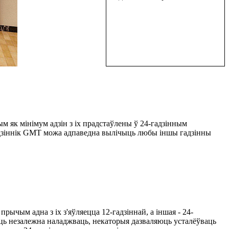
м як мінімум адзін з іх прадстаўлены ў 24-гадзінным
 гадзіннік GMT можа адпаведна вылічыць любы іншы гадзінны
ычым адна з іх з'яўляецца 12-гадзіннай, а іншая - 24-
яюць незалежна наладжваць, некаторыя дазваляюць усталёўваць