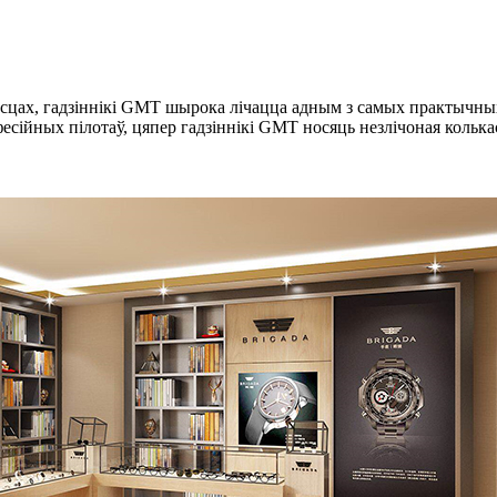
сцах, гадзіннікі GMT шырока лічацца адным з самых практычных 
ійных пілотаў, цяпер гадзіннікі GMT носяць незлічоная колькас