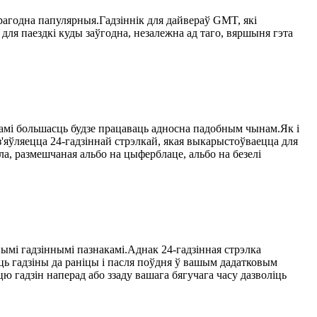
ерагодна папулярныя.Гадзіннік для дайвераў GMT, які
для паездкі куды заўгодна, незалежна ад таго, вяршыня гэта
амі большасць будзе працаваць адносна падобным чынам.Як і
'яўляецца 24-гадзіннай стрэлкай, якая выкарыстоўваецца для
ла, размешчаная альбо на цыферблаце, альбо на безелі
ымі гадзіннымі пазнакамі.Аднак 24-гадзінная стрэлка
аць гадзіны да раніцы і пасля поўдня ў вашым дадатковым
цю гадзін наперад або ззаду вашага бягучага часу дазволіць