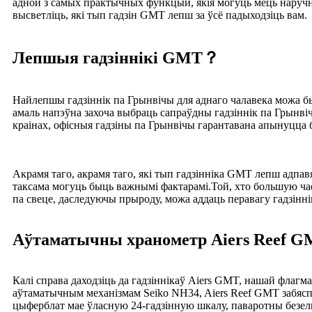
адной з самых практычных функцый, якія могуць мець наручны
высветліць, які тып гадзін GMT лепш за ўсё падыходзіць вам.
Лепшыя гадзіннікі GMT？
Найлепшы гадзіннік па Грынвічы для аднаго чалавека можа бы
амаль напэўна захоча выбраць сапраўдны гадзіннік па Грынвічы
краінах, офісныя гадзіны па Грынвічы гарантавана апынуцца
Акрамя таго, акрамя таго, які тып гадзінніка GMT лепш адпа
таксама могуць быць важнымі фактарамі.Той, хто большую част
па свеце, даследуючы прыроду, можа аддаць перавагу гадзінні
Аўтаматычны хранометр Aiers Reef 
Калі справа даходзіць да гадзіннікаў Aiers GMT, нашай флаг
аўтаматычным механізмам Seiko NH34, Aiers Reef GMT забяспеч
цыферблат мае ўласную 24-гадзінную шкалу, паваротны безель