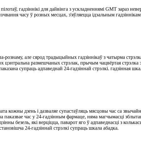
пілотаў, гадзіннікі для дайвінга з ускладненнямі GMT зараз нев
вання часу ў розных месцах, з'яўляецца ідэальным гадзіннікам 
а-рознаму, але сярод традыцыйных гадзіннікаў з чатырма стрэлк
ох цэнтральна размешчаных стрэлак, прычым чацвёртая стрэлка з
паказана супраць адпаведнай 24-гадзіннай стрэлкі. гадзінная шка
ата кожны дзень і дазваляе супастаўляць мясцовы час са звычайн
 яна паказвае час у 24-гадзінным фармаце, няма магчымасці зблыт
зінны безель, які верціцца, паварот яго ў адпаведнасці з колькас
становішча 24-гадзіннай стрэлкі супраць шкала абадка.