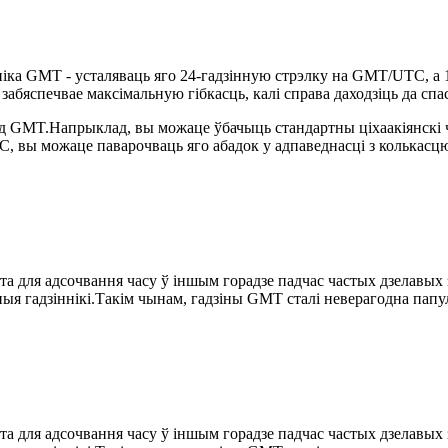
іка GMT - усталяваць яго 24-гадзінную стрэлку на GMT/UTC, а 1
 забяспечвае максімальную гібкасць, калі справа даходзіць да сп
ад GMT.Напрыклад, вы можаце ўбачыць стандартны ціхаакіянскі
 вы можаце паварочваць яго абадок у адпаведнасці з колькасцю 
та для адсочвання часу ў іншым горадзе падчас частых дзелавых 
я гадзіннікі.Такім чынам, гадзіны GMT сталі неверагодна папу
та для адсочвання часу ў іншым горадзе падчас частых дзелавых 