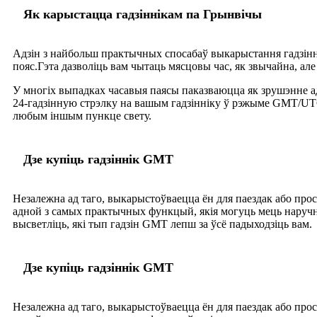
Як карыстацца гадзіннікам па Грынвічы
Адзін з найбольш практычных спосабаў выкарыстання гадзінн
пояс.Гэта дазволіць вам чытаць мясцовы час, як звычайна, але
У многіх выпадках часавыя паясы паказваюцца як зрушэнне 
24-гадзінную стрэлку на вашым гадзінніку ў рэжыме GMT/UTC,
любым іншым пункце свету.
Дзе купіць гадзіннік GMT
Незалежна ад таго, выкарыстоўваецца ён для паездак або прос
адной з самых практычных функцый, якія могуць мець наручны
высветліць, які тып гадзін GMT лепш за ўсё падыходзіць вам.
Дзе купіць гадзіннік GMT
Незалежна ад таго, выкарыстоўваецца ён для паездак або прос