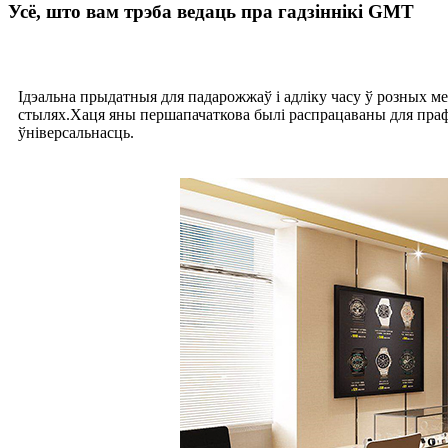
Усё, што вам трэба ведаць пра гадзіннікі GMT
Ідэальна прыдатныя для падарожжаў і адліку часу ў розных ме
стылях.Хаця яны першапачаткова былі распрацаваны для прафес
ўніверсальнасць.